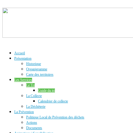
Accueil
Présentation
Historique
Organigramme
Carte des territoires
Les Services
Le Tri
Guide du tri
La Collecte
Calendrier de collecte
La Déchèterie
La Prévention
Politique Local de Prévention des déchets
Actions
Documents