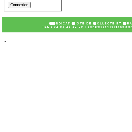
SY
NDICAT
M
IXTE DE
C
OLLECTE ET
T
R
TEL : 02 54 28 12 00 |
centredetrileblanc@or
...