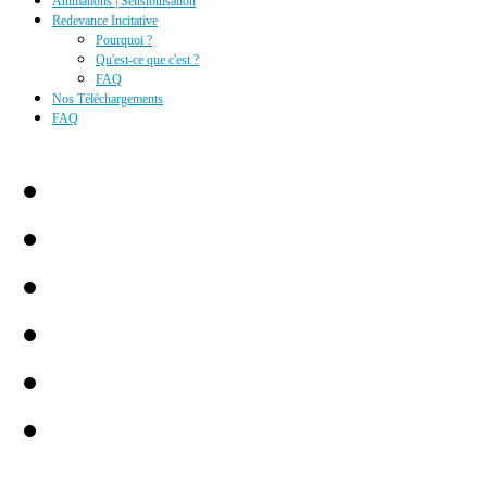
Animations | Sensibilisation
Redevance Incitative
Pourquoi ?
Qu'est-ce que c'est ?
FAQ
Nos Téléchargements
FAQ