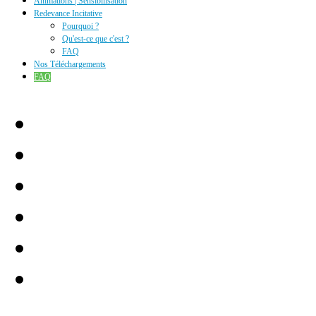
Animations | Sensibilisation
Redevance Incitative
Pourquoi ?
Qu'est-ce que c'est ?
FAQ
Nos Téléchargements
FAQ