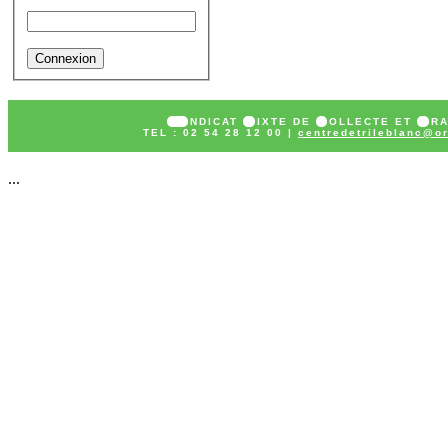
Mot de passe
SY
NDICAT
M
IXTE DE
C
OLLECTE ET
T
R
TEL : 02 54 28 12 00 |
centredetrileblanc@or
...