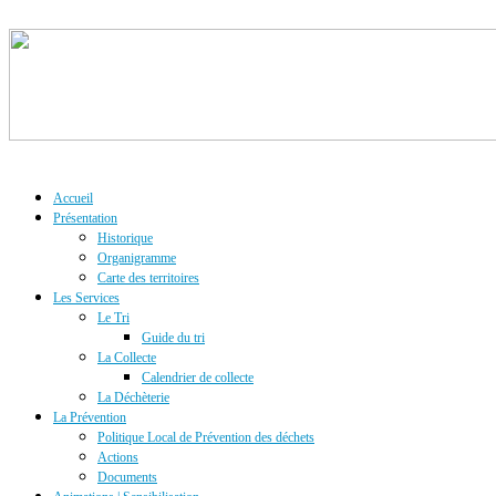
Accueil
Présentation
Historique
Organigramme
Carte des territoires
Les Services
Le Tri
Guide du tri
La Collecte
Calendrier de collecte
La Déchèterie
La Prévention
Politique Local de Prévention des déchets
Actions
Documents