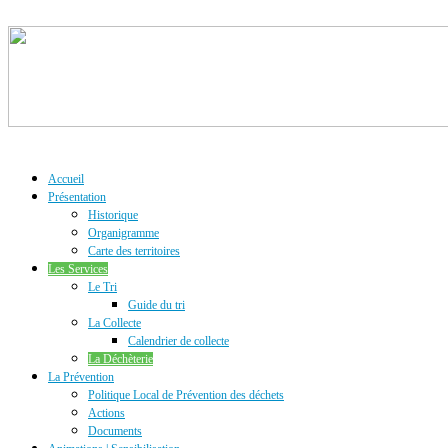
Accueil
Présentation
Historique
Organigramme
Carte des territoires
Les Services
Le Tri
Guide du tri
La Collecte
Calendrier de collecte
La Déchèterie
La Prévention
Politique Local de Prévention des déchets
Actions
Documents