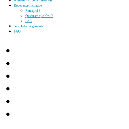
Animations | Sensibilisation
Redevance Incitative
Pourquoi ?
Qu'est-ce que c'est ?
FAQ
Nos Téléchargements
FAQ