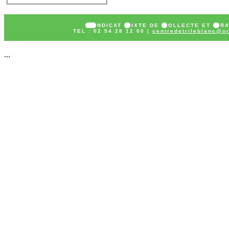
SY
NDICAT
M
IXTE DE
C
OLLECTE ET
T
R
TEL : 02 54 28 12 00 |
centredetrileblanc@or
...